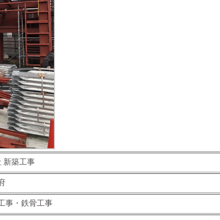
社 新築工事
府
工事・鉄骨工事