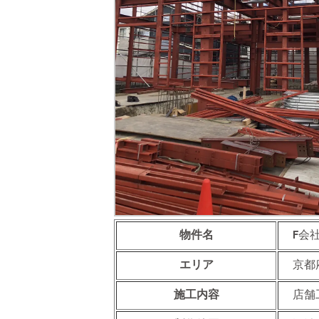
物件名
F会
エリア
京都
施工内容
店舗